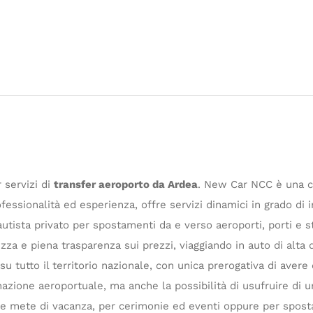
 servizi di
transfer aeroporto da Ardea
. New Car NCC è una c
ssionalità ed esperienza, offre servizi dinamici in grado di i
utista privato per spostamenti da e verso aeroporti, porti e s
ezza e piena trasparenza sui prezzi, viaggiando in auto di alta 
u tutto il territorio nazionale, con unica prerogativa di avere
inazione aeroportuale, ma anche la possibilità di usufruire di
ngere mete di vacanza, per cerimonie ed eventi oppure per spos