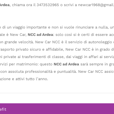
Ardea
, chiama ora il 3473532965 o scrivi a
newcar1968@gmail
e di un viaggio importante e non si vuole rinunciare a nulla, 
deale è New Car,
NCC ad Ardea
: solo così si è certi di essere a
n grande velocità. New Car NCC è il servizio di autonoleggio c
trasporto privato sicuro e affidabile, New Car NCC è in grado 
 private ai trasferimenti di classe, dai viaggi in affari ai servi
 servizi per matrimonio: questo
NCC ad Ardea
sarà sempre in gra
a, con assoluta professionalità e puntualità. New Car NCC assic
azione e attivi tutto l’anno.
efit