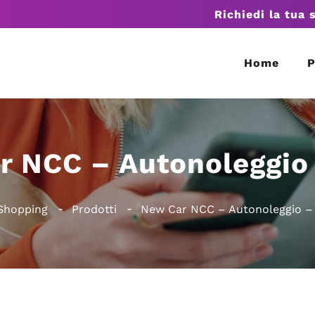
Richiedi la tua 
Home
P
r NCC – Autonoleggio 
Shopping
Prodotti
New Car NCC – Autonoleggio –