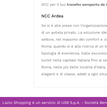
NCC
per il tuo
transfer aeroporto da 
NCC Ardea
Se si è alle prese con l’organizzazion
di un autista privato. La soluzione i
settore, nel massimo del comfort e co
Roma: quando si è alla ricerca di un 
tipologia di evenienza. Dalle escursioni
turisti nella capitale italiana fino ai
Roma, nelle più belle località d’Itali
eleganti e di classe, adatti a ogni situ
Lazio Shopping è un servizio di
USB S.p.A. - Società Ben