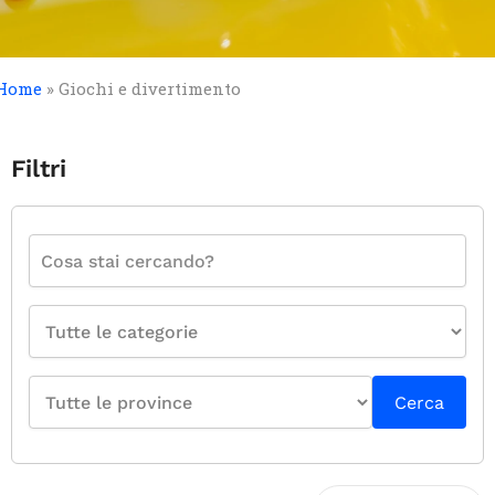
Home
»
Giochi e divertimento
Filtri
Cerca