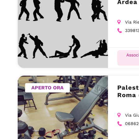
Ardea
Via Ri
33981
Associ
Palest
APERTO ORA
Roma 
Via Gi
06862