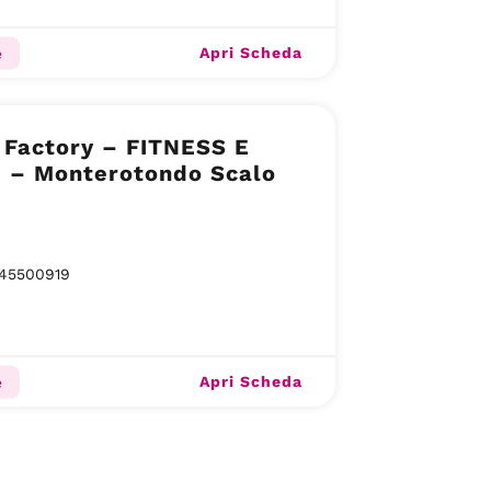
Apri Scheda
e
 Factory – FITNESS E
 – Monterotondo Scalo
45500919
Apri Scheda
e