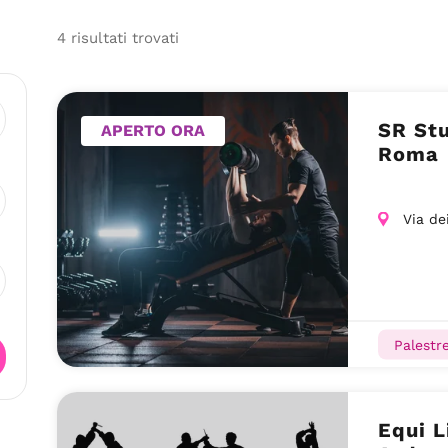
4
risultati
trovati
SR Stu
APERTO ORA
Roma
Via de
Palestr
Equi L