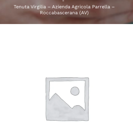
Tenuta Virgilia – Azienda Agricola Parrella –
Roccabascerana (AV)