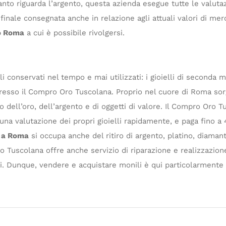
uanto riguarda l’argento, questa azienda esegue tutte le valutaz
finale consegnata anche in relazione agli attuali valori di mer
o Roma
a cui è possibile rivolgersi.
gali conservati nel tempo e mai utilizzati: i gioielli di second
presso il Compro Oro Tuscolana. Proprio nel cuore di Roma so
o dell’oro, dell’argento e di oggetti di valore. Il Compro Oro 
re una valutazione dei propri gioielli rapidamente, e paga fino a
 a Roma
si occupa anche del ritiro di argento, platino, diamant
uscolana offre anche servizio di riparazione e realizzazione di 
ti. Dunque, vendere e acquistare monili è qui particolarmente