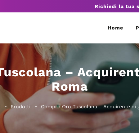
Richiedi la tua 
Home
P
uscolana – Acquirente 
Roma
Prodotti
Compro Oro Tuscolana – Acquirente di g