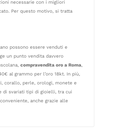
ioni necessarie con i migliori
cato. Per questo motivo, si tratta
a mano possono essere venduti e
rge un punto vendita davvero
Tuscolana,
compravendita oro a Roma
,
 40€ al grammo per l’oro 18kt. In più,
i, corallo, perle, orologi, monete e
svariati tipi di gioielli, tra cui
 conveniente, anche grazie alle