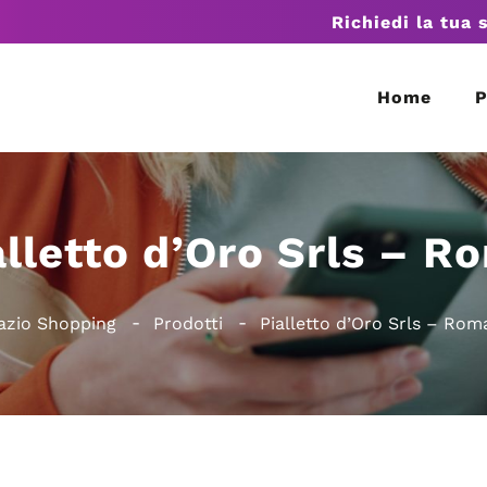
Richiedi la tua 
Home
P
alletto d’Oro Srls – R
azio Shopping
Prodotti
Pialletto d’Oro Srls – Rom