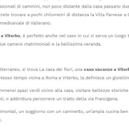
sionati di cammini, non poco distante dalla casa passano due t
ete trovare a pochi chilometri di distanza la Villa Farnese a Ca
 medioevale di Vallerano.
a Viterbo
, è perfetto anche nel caso in cui vi serva un luogo t
due camere matrimoniali e la bellissima veranda.
terraneo, si trova La casa dei fiori, una
casa vacanze a Viter
 stesso tempo vicina a Roma e Viterbo, la definisce un gioiellin
mmensi spazi verdi vicino alla casa, visitare bellezze storiche
li, o addirittura percorrere un tratto della via Francigena.
oniali, un soggiorno con un caminetto, un’ampia cucina ben a
.