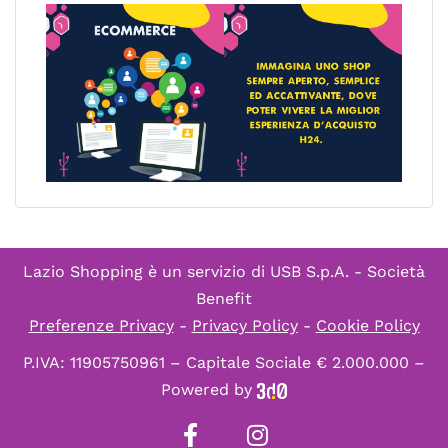
Lazio Shopping è un servizio di
USB S.p.A. - Società
Benefit
Preferenze Privacy
-
Privacy Policy
-
Cookie Policy
P.IVA: 11905750961 – Capitale Sociale € 2.000.000 –
Powered by