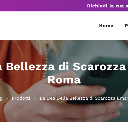
Richiedi la tua 
Home
P
a Bellezza di Scarozz
Roma
g
Prodotti
La Dea Della Bellezza di Scarozza Em