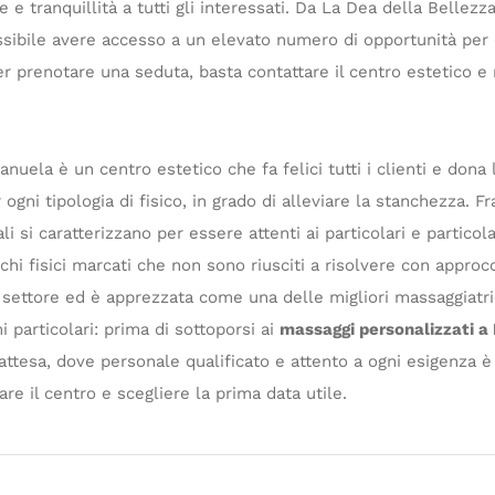
 tranquillità a tutti gli interessati. Da La Dea della Bellezza
sibile avere accesso a un elevato numero di opportunità per c
Per prenotare una seduta, basta contattare il centro estetico e 
nuela è un centro estetico che fa felici tutti i clienti e don
ogni tipologia di fisico, in grado di alleviare la stanchezza. F
uali si caratterizzano per essere attenti ai particolari e partic
hi fisici marcati che non sono riusciti a risolvere con approcc
settore ed è apprezzata come una delle migliori massaggiatrici
 particolari: prima di sottoporsi ai
massaggi personalizzati 
attesa, dove personale qualificato e attento a ogni esigenza è 
re il centro e scegliere la prima data utile.