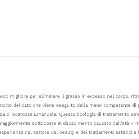
odo migliore per eliminare il grasso in eccesso nel corpo, ritro
o molto delicato che viene eseguito dalla mano competente di p
a di Scarozza Emanuela. Questa tipologia di trattamento estet
 maggiormente sottoposte al decadimento causato dall’età – ma 
 esperienza nel settore del beauty e dei trattamenti estetici e