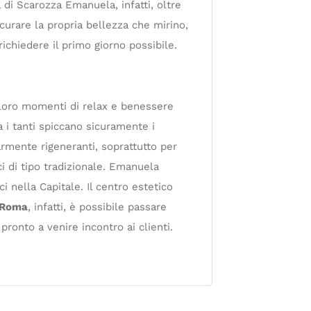
 di Scarozza Emanuela, infatti, oltre
urare la propria bellezza che mirino,
richiedere il primo giorno possibile.
a loro momenti di relax e benessere
ra i tanti spiccano sicuramente i
olarmente rigeneranti, soprattutto per
i di tipo tradizionale. Emanuela
 nella Capitale. Il centro estetico
a Roma
, infatti, è possibile passare
pronto a venire incontro ai clienti.