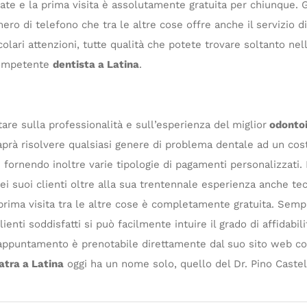
te e la prima visita è assolutamente gratuita per chiunque. G
ro di telefono che tra le altre cose offre anche il servizio di
olari attenzioni, tutte qualità che potete trovare soltanto nel
 competente
dentista a Latina
.
ntare sulla professionalità e sull’esperienza del miglior
odontoi
aprà risolvere qualsiasi genere di problema dentale ad un co
fornendo inoltre varie tipologie di pagamenti personalizzati. P
ei suoi clienti oltre alla sua trentennale esperienza anche te
prima visita tra le altre cose è completamente gratuita. Semp
lienti soddisfatti si può facilmente intuire il grado di affidabil
si appuntamento è prenotabile direttamente dal suo sito web c
atra a Latina
oggi ha un nome solo, quello del Dr. Pino Castel