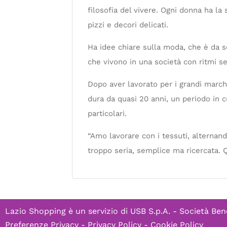
filosofia del vivere. Ogni donna ha la 
pizzi e decori delicati.
Ha idee chiare sulla moda, che è da s
che vivono in una società con ritmi se
Dopo aver lavorato per i grandi marchi
dura da quasi 20 anni, un periodo in 
particolari.
“Amo lavorare con i tessuti, alternand
troppo seria, semplice ma ricercata. Q
Lazio Shopping è un servizio di
USB S.p.A. - Società Ben
Preferenze Privacy
-
Privacy Policy
-
Cookie Policy