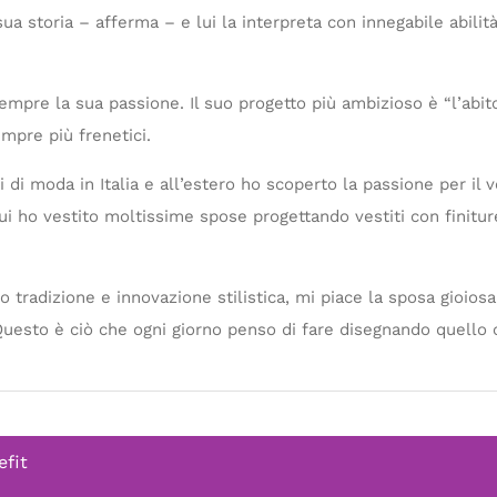
sua storia – afferma – e lui la interpreta con innegabile abilità
empre la sua passione. Il suo progetto più ambizioso è “l’ab
mpre più frenetici.
 di moda in Italia e all’estero ho scoperto la passione per il
cui ho vestito moltissime spose progettando vestiti con finitu
o tradizione e innovazione stilistica, mi piace la sposa gioios
uesto è ciò che ogni giorno penso di fare disegnando quello c
efit