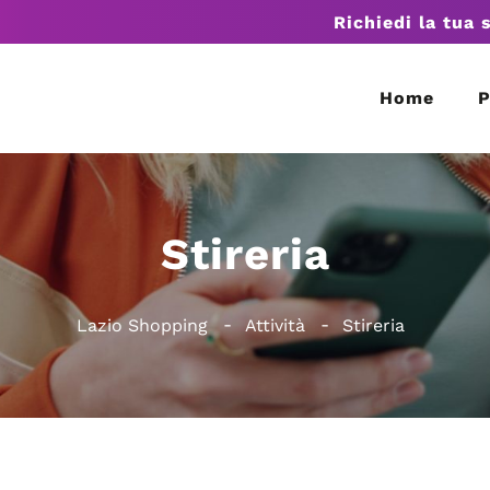
Richiedi la tua 
Home
P
Stireria
Lazio Shopping
Attività
Stireria