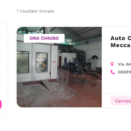
1
risultato
trovato
Auto Cent
ORA CHIUSO
Mecca
Via de
06591
Carrozz