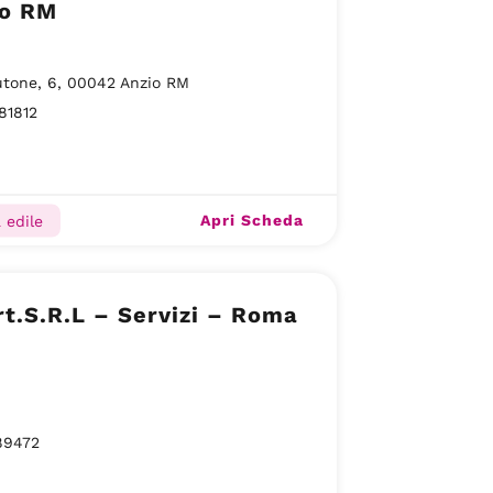
io RM
utone, 6, 00042 Anzio RM
81812
Apri Scheda
 edile
rt.S.R.L – Servizi – Roma
89472