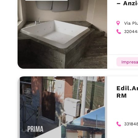
– Anz
Via Pl
32044
Impresa
Edil.A
RM
33184