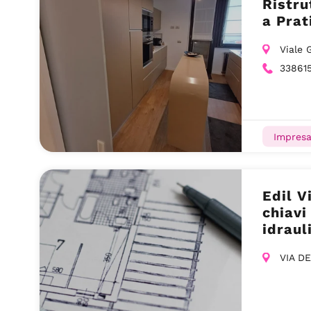
Ristru
a Prat
Viale 
33861
Impresa
Edil V
chiavi
idrau
VIA D