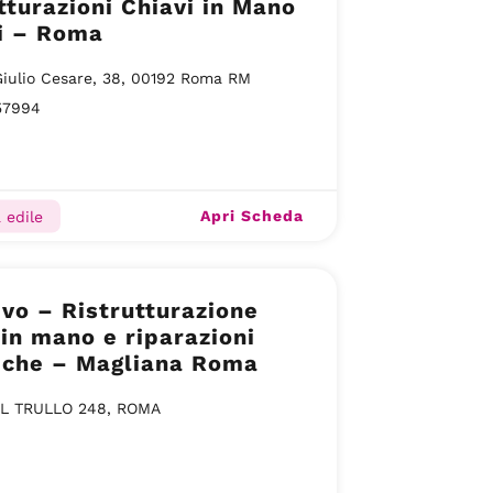
tturazioni Chiavi in Mano
i – Roma
Giulio Cesare, 38, 00192 Roma RM
57994
Apri Scheda
 edile
ivo – Ristrutturazione
 in mano e riparazioni
liche – Magliana Roma
EL TRULLO 248, ROMA