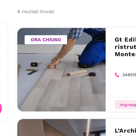
8
risultati
trovati
Gt Edi
ORA CHIUSO
ristru
Monte
348515
Impresa
L’Arch