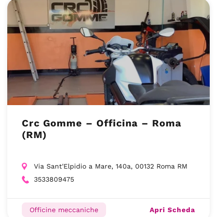
Crc Gomme – Officina – Roma
(RM)
Via Sant'Elpidio a Mare, 140a, 00132 Roma RM
3533809475
Apri Scheda
Officine meccaniche