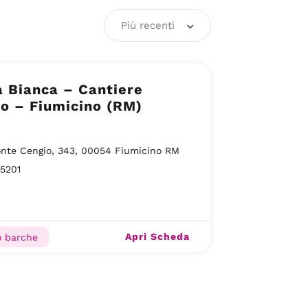
Più recenti
 Bianca – Cantiere
o – Fiumicino (RM)
nte Cengio, 343, 00054 Fiumicino RM
5201
Apri Scheda
o barche