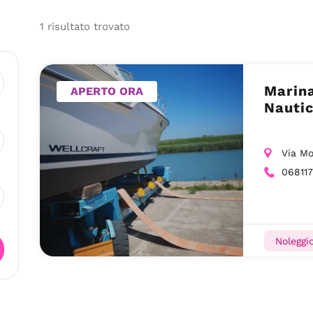
1
risultato
trovato
Marina
APERTO ORA
Nautic
Via Mo
068117
Noleggi