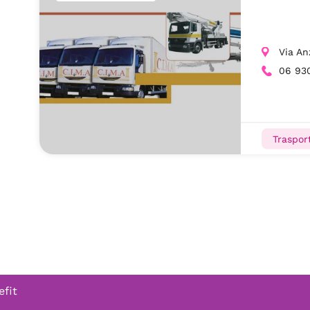
Via An
06 93
Trasport
efit