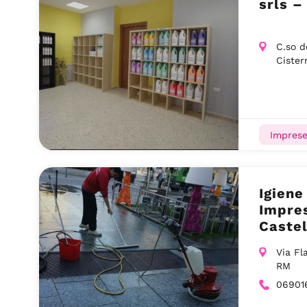
srls –
C.so d
Cister
Imprese
Igiene
Impres
Castel
Via Fl
RM
06901