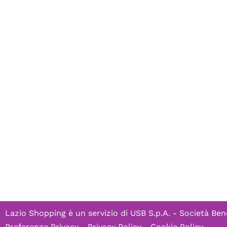
Lazio Shopping è un servizio di
USB S.p.A. - Società Ben
Preferenze Privacy
-
Privacy Policy
-
Cookie Policy