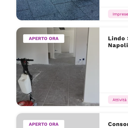
Imprese
Lindo 
APERTO ORA
Napoli
Attività
Consor
APERTO ORA