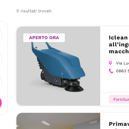
5
risultati
trovati
Iclean
APERTO ORA
all’in
macchi
Via Lu
0863 
Fornitu
Primav