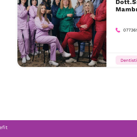
Dott.S
Mambr
07736
Dentisti
efit