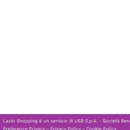
Lazio Shopping è un servizio di
USB S.p.A. - Società Ben
Preferenze Privacy
-
Privacy Policy
-
Cookie Policy