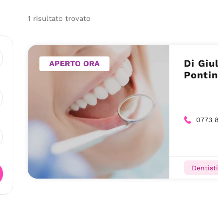
1
risultato
trovato
Di Giu
APERTO ORA
Pontin
0773 
Dentisti