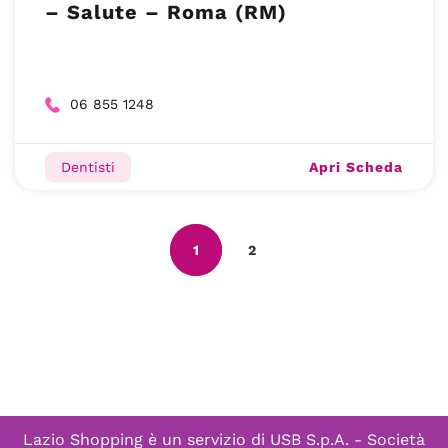
– Salute – Roma (RM)
06 855 1248
Apri Scheda
Dentisti
1
2
Lazio Shopping è un servizio di
USB S.p.A. - Società