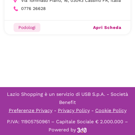
Via Tommaso Piano, 16, 03043 Cassino FR, Italia
0776 26628
Apri Scheda
Podologi
Lazio Shopping è un servizio di
USB S.p.A. - Società
Benefit
Preferenze Privacy
-
Privacy Policy
-
Cookie Policy
P.IVA: 11905750961 – Capitale Sociale € 2.000.000 –
Powered by