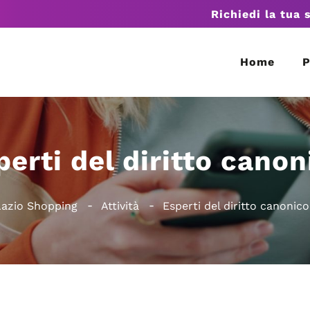
Richiedi la tua 
Home
P
perti del diritto canon
Lazio Shopping
Attività
Esperti del diritto canonico