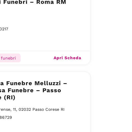
zi Funebri – Roma RM
0217
Apri Scheda
 funebri
a Funebre Melluzzi –
sa Funebre – Passo
 (RI)
rense, 11, 02032 Passo Corese RI
86729