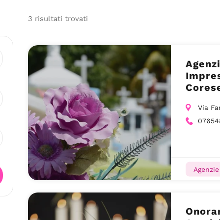
3
risultati
trovati
Agenzi
Impre
Corese
Via Fa
07654
Agenzie
Onoran