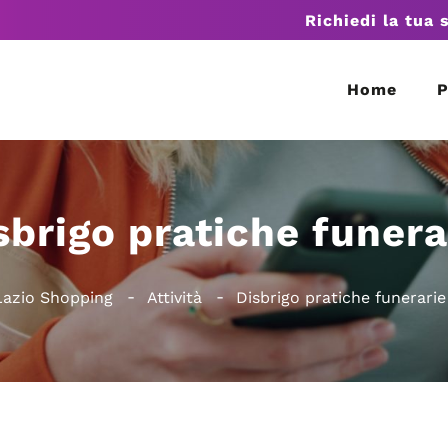
Richiedi la tua 
Home
P
sbrigo pratiche funera
Lazio Shopping
Attività
Disbrigo pratiche funerarie