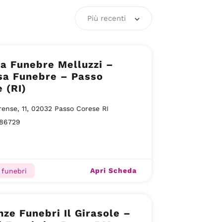
Più recenti
a Funebre Melluzzi –
sa Funebre – Passo
 (RI)
rense, 11, 02032 Passo Corese RI
86729
Apri Scheda
 funebri
ze Funebri Il Girasole –