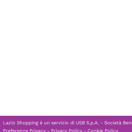
Lazio Shopping è un servizio di
USB S.p.A. - Società Ben
Preferenze Privacy
-
Privacy Policy
-
Cookie Policy