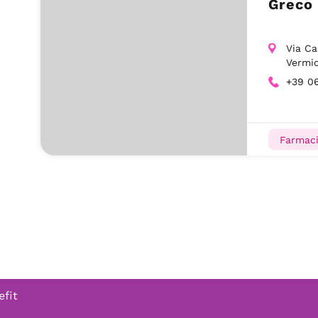
Greco 
Via Ca
Vermi
+39 0
Farmaci
efit