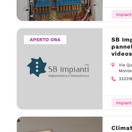
Impiant
SB Imp
APERTO ORA
pannel
videos
Monte
Via Qu
Monte
33331
Impiant
Climat