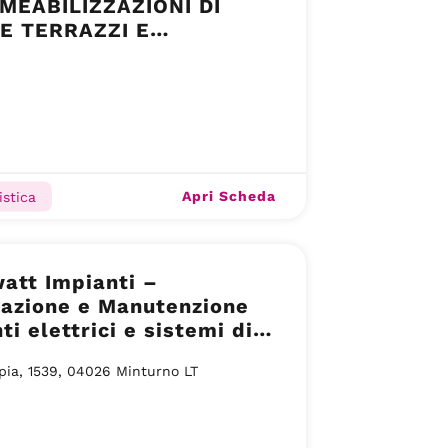
MEABILIZZAZIONI DI
 E TERRAZZI E
UTTURAZIONI
ATIVE – LATINA (LT)
Apri Scheda
istica
att Impianti –
lazione e Manutenzione
ti elettrici e sistemi di
zza – Minturno (Latina)
pia, 1539, 04026 Minturno LT