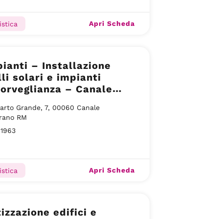
Apri Scheda
istica
ianti – Installazione
li solari e impianti
orveglianza – Canale
rano
arto Grande, 7, 00060 Canale
rano RM
81963
Apri Scheda
istica
izzazione edifici e