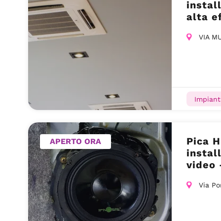
instal
alta e
VIA M
Impiant
Pica H
APERTO ORA
instal
video
Via Po