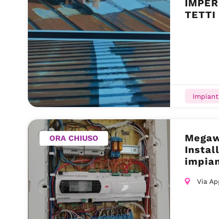
IMPER
TETTI
RISTR
INNOV
Impiant
Megaw
ORA CHIUSO
Instal
impian
sicure
Via Ap