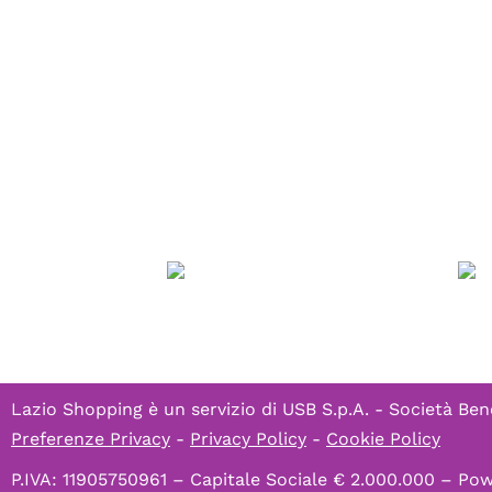
Lazio Shopping è un servizio di
USB S.p.A. - Società Ben
Preferenze Privacy
-
Privacy Policy
-
Cookie Policy
P.IVA: 11905750961 – Capitale Sociale € 2.000.000 – P