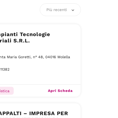
Più recenti
mpianti Tecnologie
riali S.R.L.
nta Maria Goretti, n° 48, 04016 Molella
11382
Apri Scheda
istica
. APPALTI – IMPRESA PER