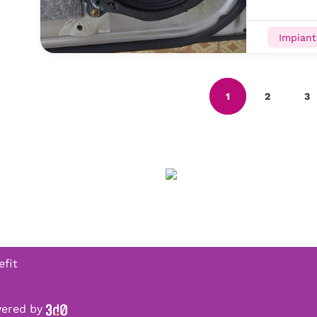
Impiant
1
2
3
efit
owered by