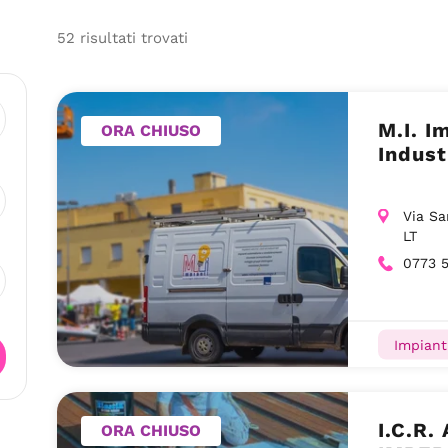
52
risultati
trovati
M.I. I
ORA CHIUSO
Indust
Via Sa
LT
0773 5
Impiant
I.C.R
ORA CHIUSO