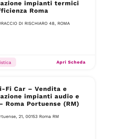
lazione impianti termici
fficienza Roma
URACCIO DI RISCHIARO 48, ROMA
Apri Scheda
istica
i-Fi Car – Vendita e
lazione impianti audio e
 – Roma Portuense (RM)
rtuense, 21, 00153 Roma RM