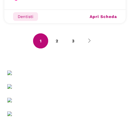
Apri Scheda
Dentisti
1
2
3