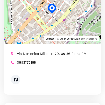
Leaflet
| ©
OpenStreetMap
contributors
Via Domenico Millelire, 20, 00136 Roma RM
0683770169