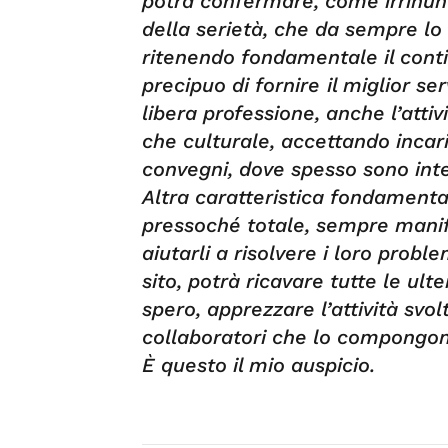
potrà confermare, come irrinuncia
della serietà, che da sempre lo
ritenendo fondamentale il cont
precipuo di fornire
il miglior ser
libera professione, anche l’attiv
che culturale, accettando inca
convegni, dove spesso sono inter
Altra caratteristica fondamental
pressoché totale, sempre manifes
aiutarli a risolvere i loro proble
sito, potrà ricavare tutte le ulter
spero, apprezzare l’attività svolt
collaboratori che lo compongon
È questo il mio auspicio.