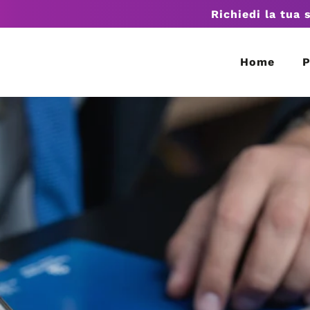
Richiedi la tua 
Home
P