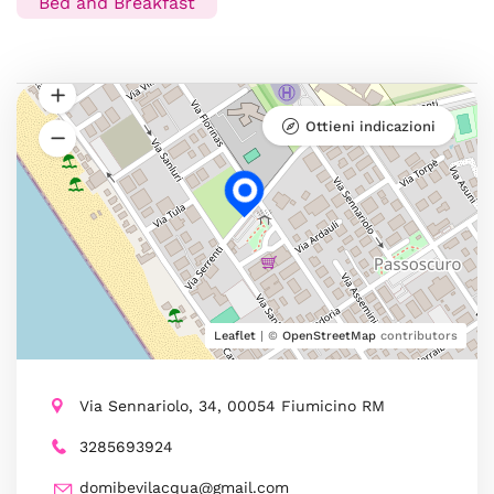
Bed and Breakfast
Ottieni indicazioni
Leaflet
| ©
OpenStreetMap
contributors
Via Sennariolo, 34, 00054 Fiumicino RM
3285693924
domibevilacqua@gmail.com