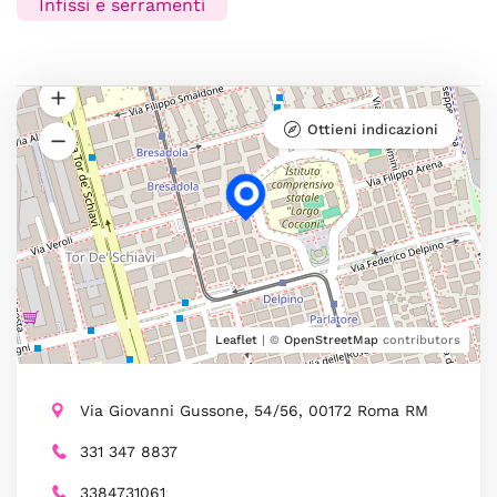
Infissi e serramenti
Ottieni indicazioni
Leaflet
| ©
OpenStreetMap
contributors
Via Giovanni Gussone, 54/56, 00172 Roma RM
331 347 8837
3384731061