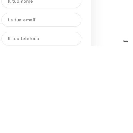
Dichiaro di aver preso visione
dell’Informativa sul trattamento
dei dati personali presente al
seguente
link
ai sensi degli artt. 13
e 14 del GDPR ed esprimo il mio
consenso esplicito, libero ed
informato al trattamento dei miei