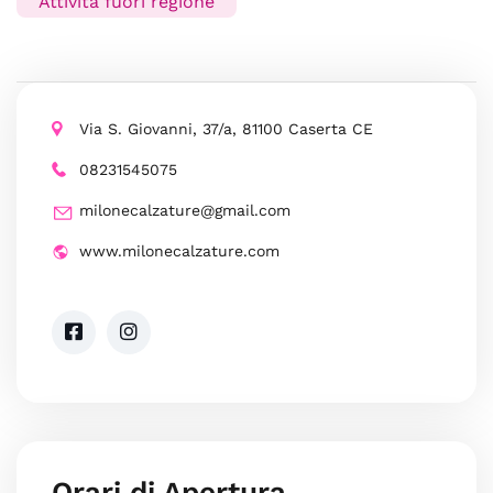
Attività fuori regione
Via S. Giovanni, 37/a, 81100 Caserta CE
08231545075
milonecalzature@gmail.com
www.milonecalzature.com
Orari di Apertura