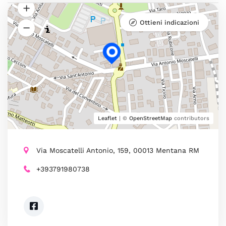
Ottieni indicazioni
Leaflet
| ©
OpenStreetMap
contributors
Via Moscatelli Antonio, 159, 00013 Mentana RM
+393791980738