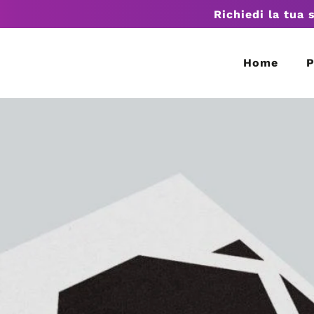
Richiedi la tua 
Home
P