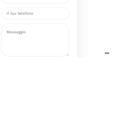
Dichiaro di aver preso visione
dell’Informativa sul trattamento
dei dati personali presente al
seguente
link
ai sensi degli artt. 13
e 14 del GDPR ed esprimo il mio
consenso esplicito, libero ed
informato al trattamento dei miei
dati personali.