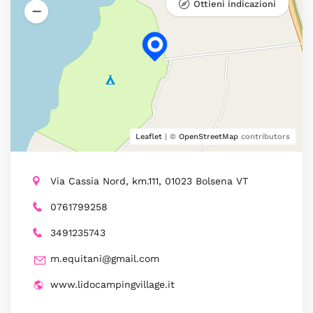
Ottieni indicazioni
Leaflet
| ©
OpenStreetMap
contributors
Via Cassia Nord, km.111, 01023 Bolsena VT
0761799258
3491235743
m.equitani@gmail.com
www.lidocampingvillage.it