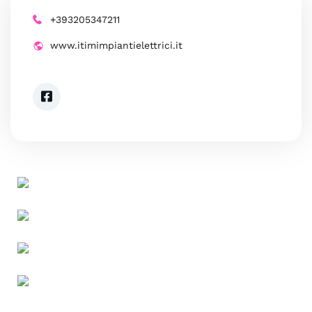
+393205347211
www.itimimpiantielettrici.it