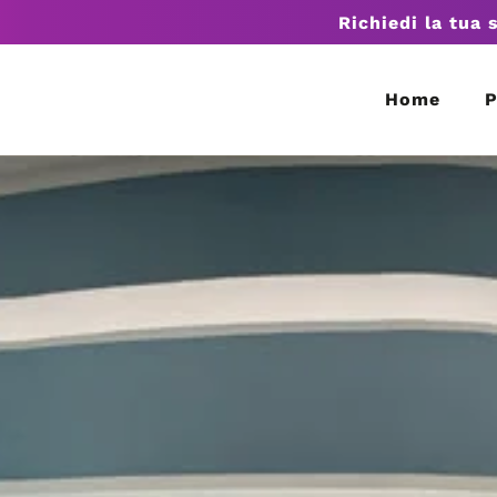
Richiedi la tua 
Home
P