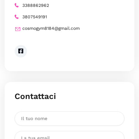
3388862962
3807549191
cosmogym8184@gmail.com
Contattaci