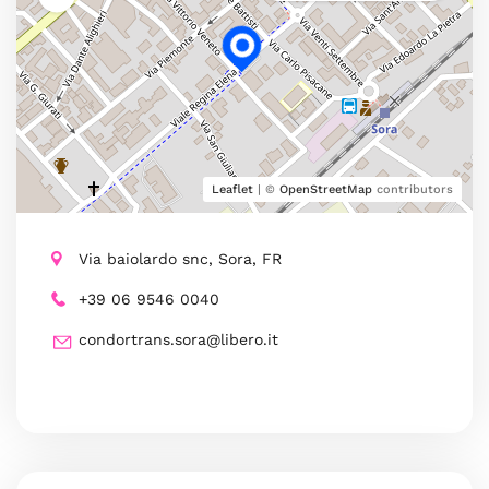
Leaflet
| ©
OpenStreetMap
contributors
Via baiolardo snc, Sora, FR
+39 06 9546 0040
condortrans.sora@libero.it