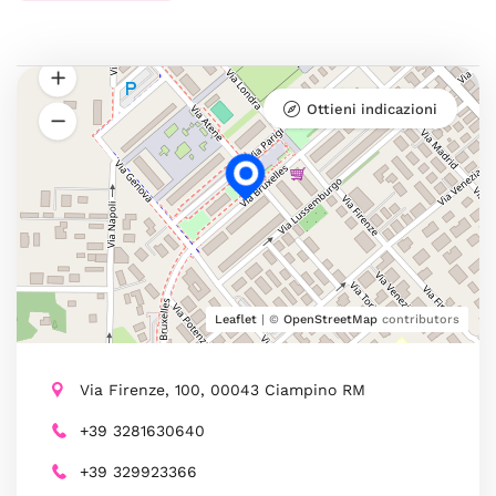
Ottieni indicazioni
Leaflet
| ©
OpenStreetMap
contributors
Via Firenze, 100, 00043 Ciampino RM
+39 3281630640
+39 329923366