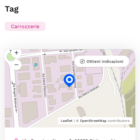
Tag
Carrozzerie
Ottieni indicazioni
Leaflet
| ©
OpenStreetMap
contributors