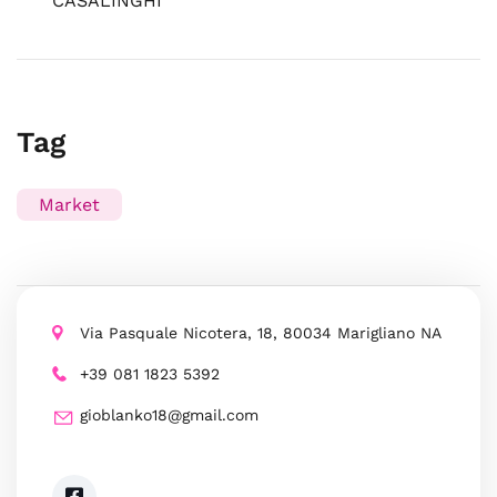
CASALINGHI
Tag
Market
Via Pasquale Nicotera, 18, 80034 Marigliano NA
+39 081 1823 5392
gioblanko18@gmail.com