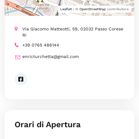
Leaflet
| ©
OpenStreetMap
contributors
Via Giacomo Matteotti, 59, 02032 Passo Corese
RI
+39 0765 486144
enricturchetta@gmail.com
Orari di Apertura