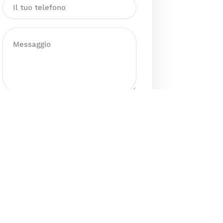
Dichiaro di aver preso visione
dell’Informativa sul trattamento
dei dati personali presente al
seguente
link
ai sensi degli artt. 13
e 14 del GDPR ed esprimo il mio
consenso esplicito, libero ed
informato al trattamento dei miei
dati personali.