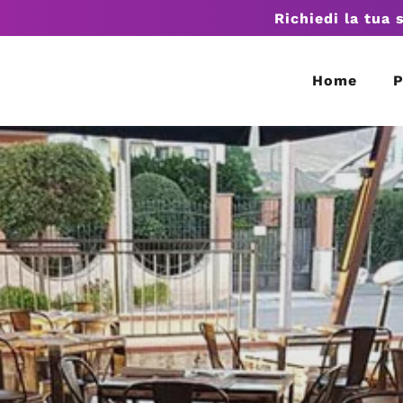
Richiedi la tua 
Home
P