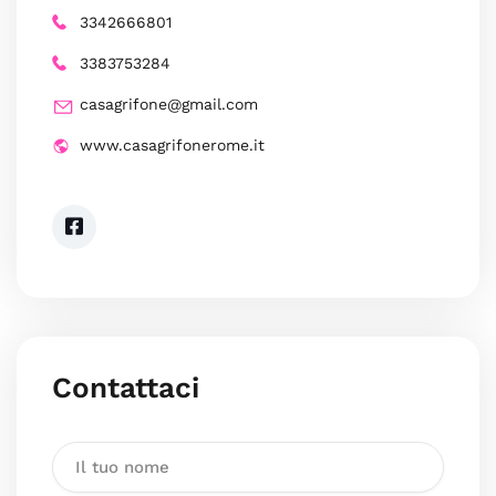
3342666801
3383753284
casagrifone@gmail.com
www.casagrifonerome.it
Contattaci