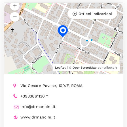
Ottieni indicazioni
Leaflet
| ©
OpenStreetMap
contributors
Via Cesare Pavese, 100/F, ROMA
+393386113071
info@drmancini.it
www.drmancini.it